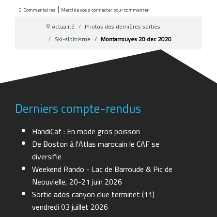
|
0
Commentaires
Merci de vous connecter pour commenter
Actualité
Photos des dernières sorties
Ski-alpinisme
Montarrouyes 20 dec 2020
Derniers compte-rendus
HandiCaf : En mode gros poisson
De Boston à l'Atlas marocain le CAF se
diversifie
Weekend Rando - Lac de Barroude & Pic de
Neouvielle, 20-21 juin 2026
Sortie ados canyon clue terminet (11)
vendredi 03 juillet 2026