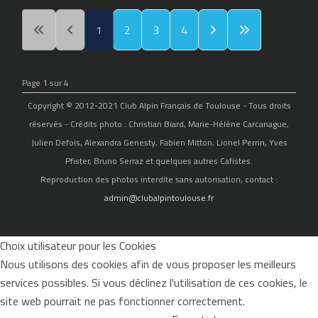
1
2
3
4
Page 1 sur 4
Copyright © 2012-2021 Club Alpin Français de Toulouse - Tous droits
réservés - Crédits photo : Christian Biard, Marie-Hélène Carcanague,
Julien Defois, Alexandra Genesty, Fabien Mitton, Lionel Perrin, Yves
Pfister, Bruno Serraz et quelques autres Cafistes.
Reproduction des photos interdite sans autorisation, contact :
admin@clubalpintoulouse.fr
Choix utilisateur pour les Cookies
Nous utilisons des cookies afin de vous proposer les meilleurs
services possibles. Si vous déclinez l'utilisation de ces cookies, le
site web pourrait ne pas fonctionner correctement.