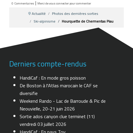
|
0
Commentaires
Merci de vous connecter pour commenter
Actualité
Photos des dernières sorties
Ski-alpinisme
Hourquette de Chermentas Piau
Derniers compte-rendus
HandiCaf : En mode gros poisson
De Boston à l'Atlas marocain le CAF se
diversifie
Weekend Rando - Lac de Barroude & Pic de
Neouvielle, 20-21 juin 2026
Sortie ados canyon clue terminet (11)
vendredi 03 juillet 2026
HandiCaf : En pays Toy