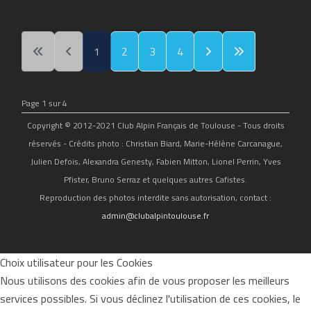
1
2
3
4
Page 1 sur 4
Copyright © 2012-2021 Club Alpin Français de Toulouse - Tous droits
réservés - Crédits photo : Christian Biard, Marie-Hélène Carcanague,
Julien Defois, Alexandra Genesty, Fabien Mitton, Lionel Perrin, Yves
Pfister, Bruno Serraz et quelques autres Cafistes.
Reproduction des photos interdite sans autorisation, contact :
admin@clubalpintoulouse.fr
Choix utilisateur pour les Cookies
Nous utilisons des cookies afin de vous proposer les meilleurs
services possibles. Si vous déclinez l'utilisation de ces cookies, le