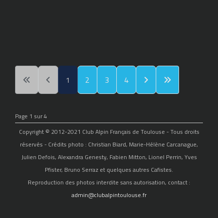
1
2
3
4
Page 1 sur 4
Copyright © 2012-2021 Club Alpin Français de Toulouse - Tous droits
réservés - Crédits photo : Christian Biard, Marie-Hélène Carcanague,
Julien Defois, Alexandra Genesty, Fabien Mitton, Lionel Perrin, Yves
Pfister, Bruno Serraz et quelques autres Cafistes.
Reproduction des photos interdite sans autorisation, contact :
admin@clubalpintoulouse.fr