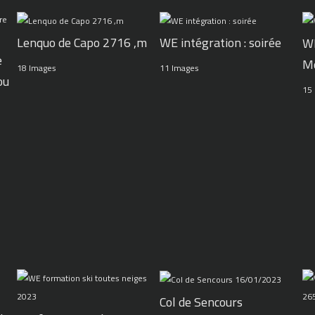
WE intégration : soirée
Lenquo de Capo 2716 ,m
WE
e
M
11 Images
18 Images
ou
15
Col de Sencours