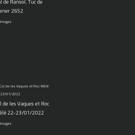
l de Ransol. Tuc de
ener 2652
 Images
l de les Vaques et Roc
élé 22-23/01/2022
 Images