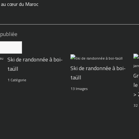
n au cœur du Maroc
 publiée
Ski de randonnée à boi-
Ski de randonnée à boi-
taüll
Gr
taüll
1 Catégorie
le
13 Images
>
32