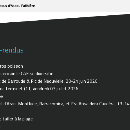
sus d'Ascou Pailhière
-rendus
ros poisson
arocain le CAF se diversifie
de Barroude & Pic de Neouvielle, 20-21 juin 2026
ue terminet (11) vendredi 03 juillet 2026
oy
 d'Aran, Montlude, Barracomica, et Era Ansa dera Caudèra, 13-14
tailler à la plage
i