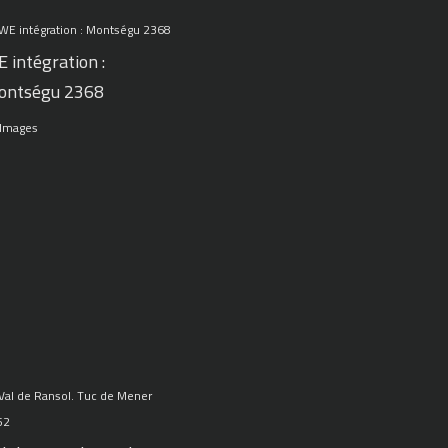
 intégration :
ontségu 2368
 Images