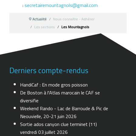
:
secretairemountagnols@gmail.com
Actualité
Nous connaître - Adhérer
Les sections
Les Mountagnols
Derniers compte-rendus
HandiCaf : En mode gros poisson
De Boston à l'Atlas marocain le CAF se
diversifie
Weekend Rando - Lac de Barroude & Pic de
Neouvielle, 20-21 juin 2026
Sortie ados canyon clue terminet (11)
vendredi 03 juillet 2026