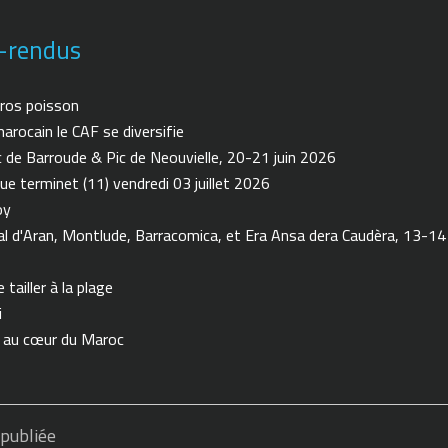
-rendus
ros poisson
arocain le CAF se diversifie
de Barroude & Pic de Neouvielle, 20-21 juin 2026
ue terminet (11) vendredi 03 juillet 2026
oy
 d'Aran, Montlude, Barracomica, et Era Ansa dera Caudèra, 13-14
tailler à la plage
i
n au cœur du Maroc
 publiée