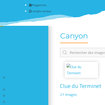
Programme
Compte-rendus
Actualité du club
Canyon
# Programme
Nous connaître - Adhérer
Séances d'escalade
Newsletter - Facebook -
Insta
Photos des dernières sorties
Comment publier vos
photos
Clue du Terminet
Ski-alpinisme
21 Images
Randonnées / Raquettes
Escalade