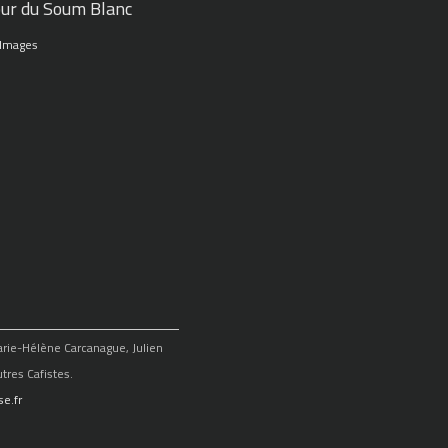
ur du Soum Blanc
 Images
Marie-Hélène Carcanague, Julien
tres Cafistes.
e.fr