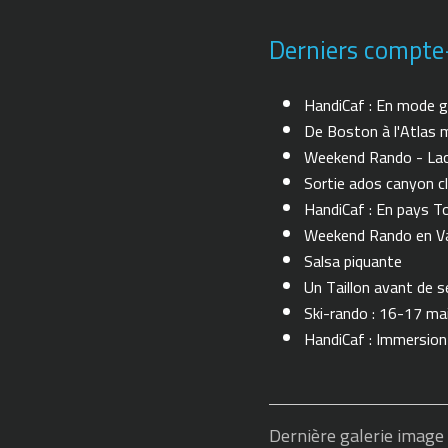
Derniers compte
HandiCaf : En mode g
De Boston à l'Atlas m
Weekend Rando - Lac 
Sortie ados canyon cl
HandiCaf : En pays T
Weekend Rando en Val
Salsa piquante
Un Taillon avant de se 
Ski-rando : 16-17 ma
HandiCaf : Immersio
Dernière galerie image