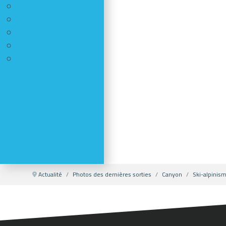
Canyon
HandiCaf
Alpinisme
Vélo de montagne - VTT
Nos plus belles photos
Comptes-rendus
Activités
Réductions en magasin
Se former - S'informer
Refuges
Météo
Webcams
Actualité
Photos des dernières sorties
Canyon
Ski-alpinis