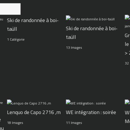
Ski de randonnée à boi-
Ski de randonnée à boi-
taüll
Gr
taüll
1 Catégorie
le
13 Images
>
32
WE intégration : soirée
Lenquo de Capo 2716 ,m
WE
e
M
11 Images
18 Images
ou