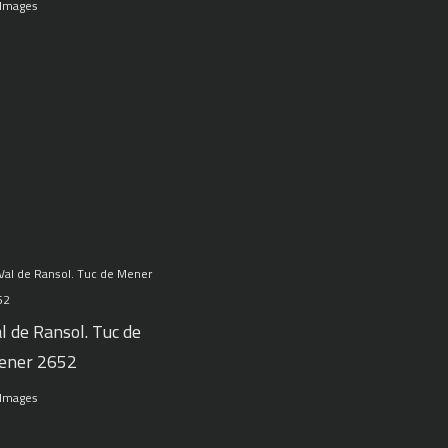
 Images
l de Ransol. Tuc de
ener 2652
 Images