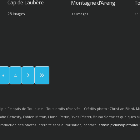
Cap de Laubère
Montagne d'Areng
To
23 Images
37 Images
11
3
4
in Français de Toulouse - Tous droits réservés - Crédits photo : Christian Biard, 
ndra Genesty, Fabien Mitton, Lionel Perrin, Yves Pfister, Bruno Serraz et quelques au
roduction des photos interdite sans autorisation, contact :
admin@clubalpintoulous