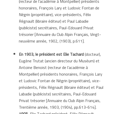
(recteur de l’académie à Montpellier) présidents
honoraires, François Lary et Ludovic Fontan de
Négrin (propriétaire), vice-présidents, Félix
Régnault (libraire éditeur) et Paul Labadie
(publiciste) secrétaires, Paul-Edouard Privat
trésorier [Annuaire du Club Alpin Français, Vingt-
neuvième année, 1902, (1903), p.611].
En 1903,
le
président est
Elie Tachard
(docteur),
Eugène Trutat (ancien directeur du Muséum) et
Antoine Benoist (recteur de l’académie à
Montpellier) présidents honoraires, François Lary
et Ludovic Fontan de Négrin (propriétaire), vice-
présidents, Félix Régnault (libraire éditeur) et Paul
Labadie (publiciste) secrétaires, Paul-Edouard
Privat trésorier [Annuaire du Club Alpin Français,
Trentième année, 1903, (1904), pp.613-614].
1905
, Elie Tachard président, Félix Régnault