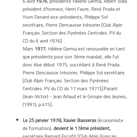
6 avril
1976
, présidente Hélène Germa, Albert Viala
président d’honneur, Henri Favre, René Prada et
Yvon Denard vice-présidents, Philippe Sol
secrétaire, Pierre Dencausse trésorier [Club Alpin
Français. Section des Pyrénées Centrales. PV du
CD du 6 avril 1976].
Mars
1977
, Hélène Germa est renouvelée en tant
que présidente pour son 3ème mandat, elle fut
donc élue début 1975, succédant à René Prada.
Pierre Dencausse trésorier, Philippe Sol secrétaire.
[Club Alpin Français. Section des Pyrénées
Centrales. PV du CD du 17 mars 1977].[Parant
(Jean-Victor) - Jean Arlaud et le Groupe des Jeunes,
(1991), p.415].
Le 25 janvier 1978, Xavier Basseras
(économiste
de formation),
devient le 17ème président,
secrétaire Bernard Escafit [Club Alpin Français.