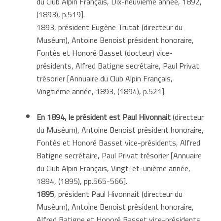
du Club Alpin Français, Dix-neuvième année, 1892,
(1893), p.519].
1893, président Eugène Trutat (directeur du
Muséum), Antoine Benoist président honoraire,
Fontès et Honoré Basset (docteur) vice-
présidents, Alfred Batigne secrétaire, Paul Privat
trésorier [Annuaire du Club Alpin Français,
Vingtième année, 1893, (1894), p.521].
En 1894,
le
président est
Paul Hivonnait
(directeur
du Muséum), Antoine Benoist président honoraire,
Fontès et Honoré Basset vice-présidents, Alfred
Batigne secrétaire, Paul Privat trésorier [Annuaire
du Club Alpin Français, Vingt-et-unième année,
1894, (1895), pp.565-566].
1895
, président Paul Hivonnait (directeur du
Muséum), Antoine Benoist président honoraire,
Alfred Batigne et Honoré Basset vice-présidents,