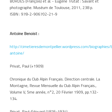
BORDES (François) et al. - Eugène Trutat : Savant et
photographe. Muséum de Toulouse, 2011, 238 p.
ISBN : 978-2-906702-21-9
Antoine Benoist :
http://cimetieresdemontpellier.wordpress.com/biographies/
antoine/
Privat, Paul (+1909)
Chronique du Club Alpin Français. Direction centrale. La
Montagne, Revue Mensuelle du Club Alpin Français.,
Volume V, 5me année, n°2, 20 Février 1909, pp.132-
134.
Privat, Paul-Edouard (1876-1934)