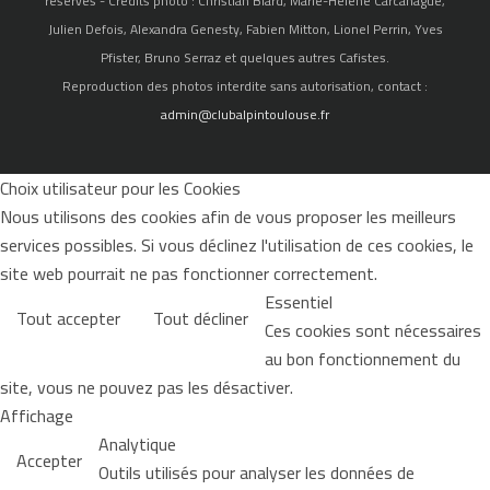
réservés - Crédits photo : Christian Biard, Marie-Hélène Carcanague,
Julien Defois, Alexandra Genesty, Fabien Mitton, Lionel Perrin, Yves
Pfister, Bruno Serraz et quelques autres Cafistes.
Reproduction des photos interdite sans autorisation, contact :
admin@clubalpintoulouse.fr
Choix utilisateur pour les Cookies
Nous utilisons des cookies afin de vous proposer les meilleurs
services possibles. Si vous déclinez l'utilisation de ces cookies, le
site web pourrait ne pas fonctionner correctement.
Essentiel
Tout accepter
Tout décliner
Ces cookies sont nécessaires
au bon fonctionnement du
site, vous ne pouvez pas les désactiver.
Affichage
Analytique
Accepter
Outils utilisés pour analyser les données de