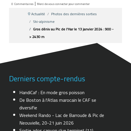
|
0
Commentaires
Merci de vous connecter pour commenter
Actualité
Photos des dernières sorties
Ski-alpinisme
Gros déniv au Pic de l'Har le 13 janvier 2024 : 900 -
> 2430 m
Derniers compte-rendus
HandiCaf : En mode gros poisson
De Boston à l'Atlas marocain le CAF se
diversifie
Weekend Rando - Lac de Barroude & Pic de
Neouvielle, 20-21 juin 2026
Sortie ados canyon clue terminet (11)