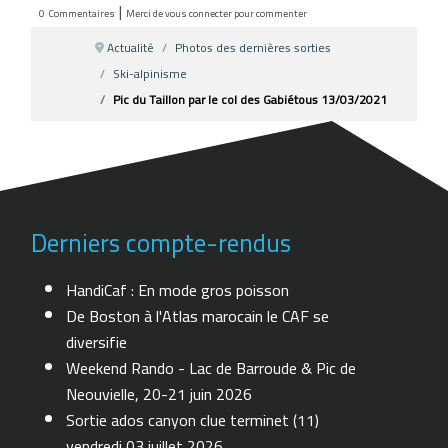
|
0
Commentaires
Merci de vous connecter pour commenter
Actualité
Photos des dernières sorties
Ski-alpinisme
Pic du Taillon par le col des Gabiétous 13/03/2021
Derniers compte-rendus
HandiCaf : En mode gros poisson
De Boston à l'Atlas marocain le CAF se
diversifie
Weekend Rando - Lac de Barroude & Pic de
Neouvielle, 20-21 juin 2026
Sortie ados canyon clue terminet (11)
vendredi 03 juillet 2026