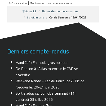
|
0
Commentaires
Merci de vous connecter pour commenter
Actualité
Photos des dernières sorties
Ski-alpinisme
Col de Sencours 16/01/2023
Derniers compte-rendus
HandiCaf : En mode gros poisson
De Boston à l'Atlas marocain le CAF se
diversifie
Weekend Rando - Lac de Barroude & Pic de
Neouvielle, 20-21 juin 2026
Sortie ados canyon clue terminet (11)
vendredi 03 juillet 2026
HandiCaf : En pays Toy