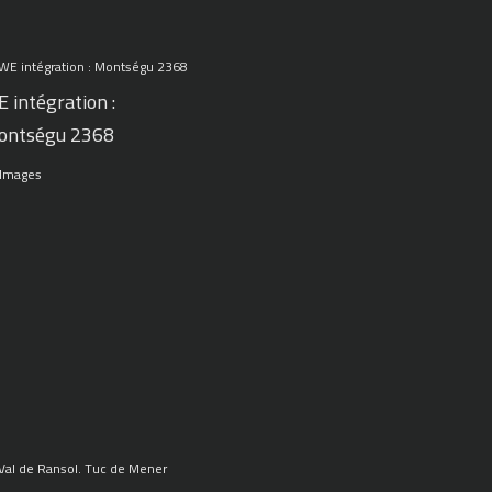
 intégration :
ontségu 2368
 Images