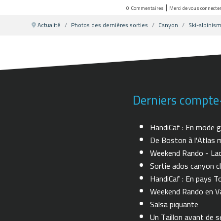
|
0
Commentaires
Merci de vous connecte
Actualité
Photos des dernières sorties
Canyon
Ski-alpinis
Derniers compte
HandiCaf : En mode g
De Boston à l'Atlas m
Weekend Rando - Lac 
Sortie ados canyon cl
HandiCaf : En pays T
Weekend Rando en Val
Salsa piquante
Un Taillon avant de se 