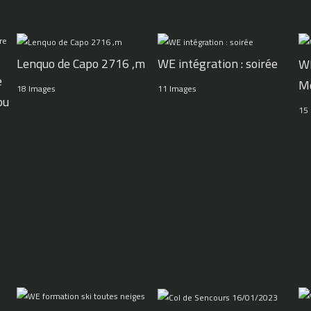
WE intégration : soirée
Lenquo de Capo 2716 ,m
WE
e
M
11 Images
18 Images
ou
15