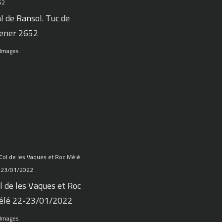
l de Ransol. Tuc de
ener 2652
 Images
l de les Vaques et Roc
élé 22-23/01/2022
 Images