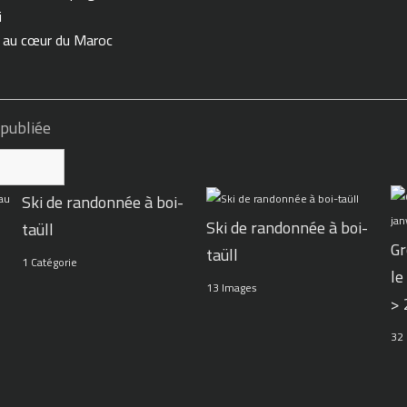
i
n au cœur du Maroc
 publiée
Ski de randonnée à boi-
Ski de randonnée à boi-
taüll
Gr
taüll
1 Catégorie
le
13 Images
>
32