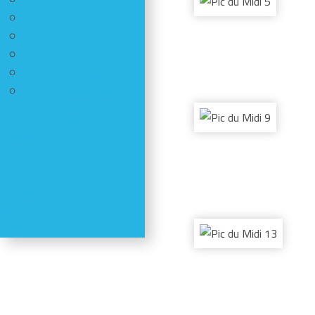
Escalade
Canyon
HandiCaf
Alpinisme
Vélo de montagne - VTT
Nos plus belles photos
Comptes-rendus
Activités
Réductions en magasin
Se former - S'informer
Refuges
Météo
Webcams