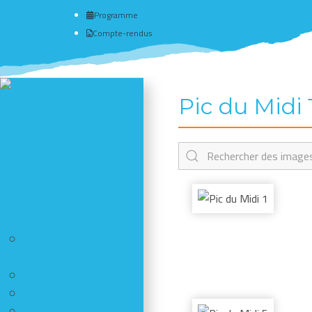
Programme
Compte-rendus
Pic du Midi 
Actualité du club
# Programme
Nous connaître - Adhérer
Séances d'escalade
Newsletter - Facebook -
Insta
Photos des dernières sorties
Comment publier vos
photos
Ski-alpinisme
Randonnées / Raquettes