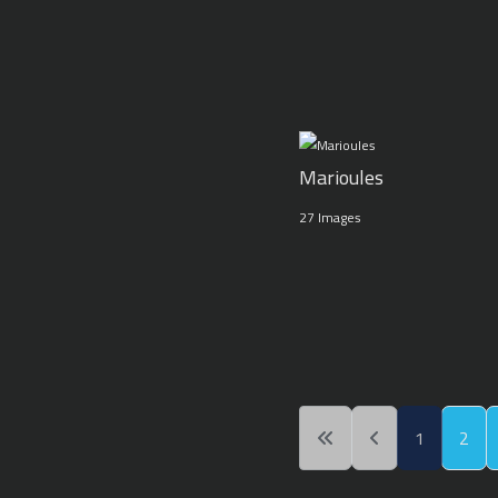
Marioules
27 Images
1
2