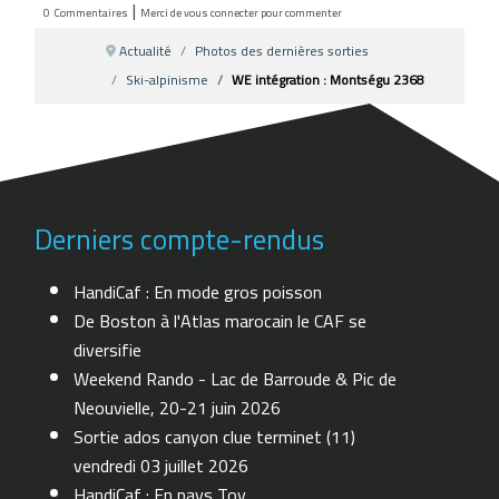
|
0
Commentaires
Merci de vous connecter pour commenter
Actualité
Photos des dernières sorties
Ski-alpinisme
WE intégration : Montségu 2368
Derniers compte-rendus
HandiCaf : En mode gros poisson
De Boston à l'Atlas marocain le CAF se
diversifie
Weekend Rando - Lac de Barroude & Pic de
Neouvielle, 20-21 juin 2026
Sortie ados canyon clue terminet (11)
vendredi 03 juillet 2026
HandiCaf : En pays Toy