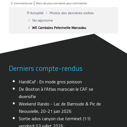
|
0
Commentaires
Merci de vous connecter pour commenter
Actualité
Photos des dernières sorties
Ski-alpinisme
WE Cambales Peterneille Marcadau
Derniers compte-rendus
HandiCaf : En mode gros poisson
De Boston à l'Atlas marocain le CAF se
diversifie
Weekend Rando - Lac de Barroude & Pic de
Neouvielle, 20-21 juin 2026
Sortie ados canyon clue terminet (11)
vendredi 03 juillet 2026