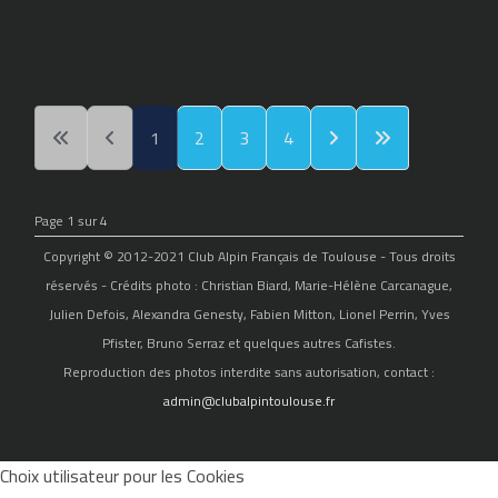
1
2
3
4
Page 1 sur 4
Copyright © 2012-2021 Club Alpin Français de Toulouse - Tous droits
réservés - Crédits photo : Christian Biard, Marie-Hélène Carcanague,
Julien Defois, Alexandra Genesty, Fabien Mitton, Lionel Perrin, Yves
Pfister, Bruno Serraz et quelques autres Cafistes.
Reproduction des photos interdite sans autorisation, contact :
admin@clubalpintoulouse.fr
Choix utilisateur pour les Cookies