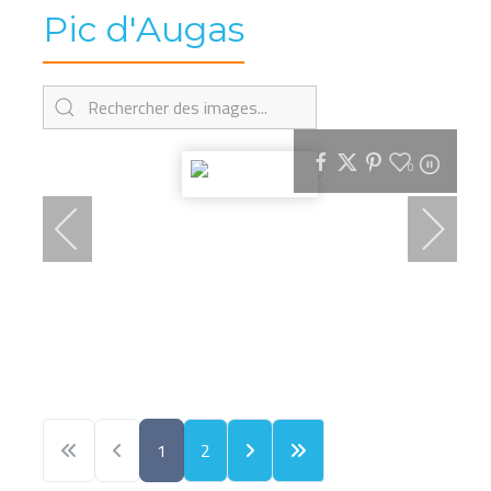
Pic d'Augas
0
1
2