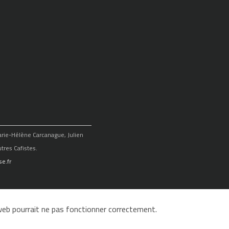
Marie-Hélène Carcanague, Julien
tres Cafistes.
e.fr
e web pourrait ne pas fonctionner correctement.