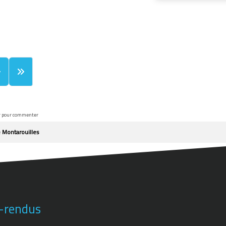
r pour commenter
e Montarouilles
-rendus