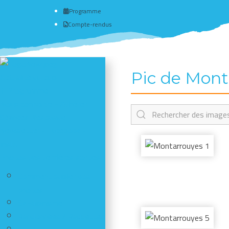
Programme
Compte-rendus
Pic de Mont
Actualité du club
# Programme
Nous connaître - Adhérer
Séances d'escalade
Newsletter - Facebook -
Insta
Photos des dernières sorties
Comment publier vos
photos
Ski-alpinisme
Randonnées / Raquettes