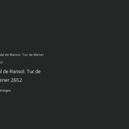
l de Ransol. Tuc de
ener 2652
 Images