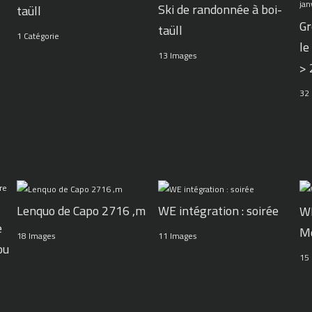
Ski de randonnée à boi-
taüll
Gr
taüll
1 Catégorie
le
13 Images
>
32
WE intégration : soirée
Lenquo de Capo 2716 ,m
WE
e
M
11 Images
18 Images
ou
15