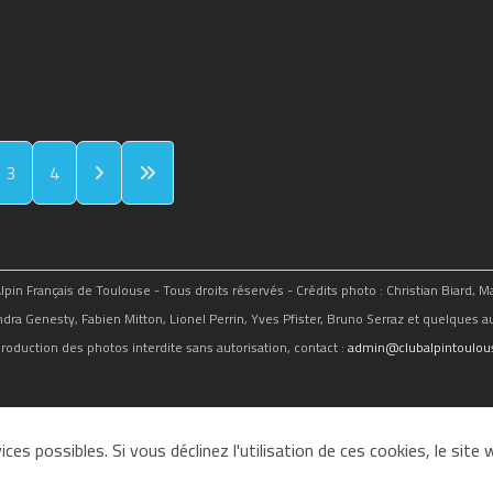
3
4
in Français de Toulouse - Tous droits réservés - Crédits photo : Christian Biard, 
ndra Genesty, Fabien Mitton, Lionel Perrin, Yves Pfister, Bruno Serraz et quelques au
roduction des photos interdite sans autorisation, contact :
admin@clubalpintoulous
ces possibles. Si vous déclinez l'utilisation de ces cookies, le sit