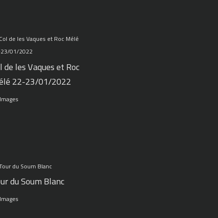
l de les Vaques et Roc
élé 22-23/01/2022
 Images
ur du Soum Blanc
 Images