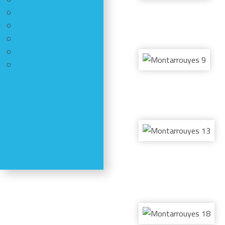
Escalade
Canyon
HandiCaf
Alpinisme
Vélo de montagne - VTT
Nos plus belles photos
Comptes-rendus
Activités
Réductions en magasin
Se former - S'informer
Refuges
Météo
Webcams