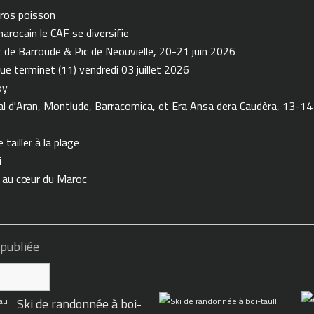
ros poisson
arocain le CAF se diversifie
de Barroude & Pic de Neouvielle, 20-21 juin 2026
ue terminet (11) vendredi 03 juillet 2026
oy
 d'Aran, Montlude, Barracomica, et Era Ansa dera Caudèra, 13-14
tailler à la plage
i
n au cœur du Maroc
 publiée
Ski de randonnée à boi-