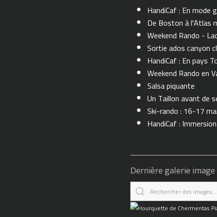
HandiCaf : En mode g
De Boston à l'Atlas m
Weekend Rando - Lac 
Sortie ados canyon cl
HandiCaf : En pays T
Weekend Rando en Val
Salsa piquante
Un Taillon avant de se 
Ski-rando : 16-17 ma
HandiCaf : Immersio
Dernière galerie image