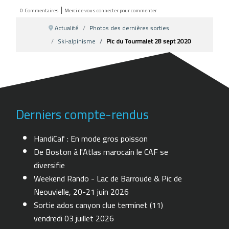
|
0
Commentaires
Merci de vous connecter pour commenter
Actualité
Photos des dernières sorties
Ski-alpinisme
Pic du Tourmalet 28 sept 2020
Derniers compte-rendus
HandiCaf : En mode gros poisson
De Boston à l'Atlas marocain le CAF se
diversifie
Weekend Rando - Lac de Barroude & Pic de
Neouvielle, 20-21 juin 2026
Sortie ados canyon clue terminet (11)
vendredi 03 juillet 2026