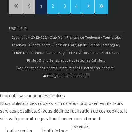
1
2
3
4
Page 1 sur 4
Copyright © 2012-2021 Club Alpin Français de Toulouse - Tous droits
réservés - Crédits photo : Christian Biard, Marie-Hélène Carcanague,
Julien Defois, Alexandra Genesty, Fabien Mitton, Lionel Perrin, Yves
Pfister, Bruno Serraz et quelques autres Cafistes.
Reproduction des photos interdite sans autorisation, contact :
admin@clubalpintoulouse.fr
Choix utilisateur pour les Cookies
Nous utilisons des cookies afin de vous proposer les meilleurs
services possibles. Si vous déclinez l'utilisation de ces cookies, le
site web pourrait ne pas fonctionner correctement.
Essentiel
Tout accepter
Tout décliner