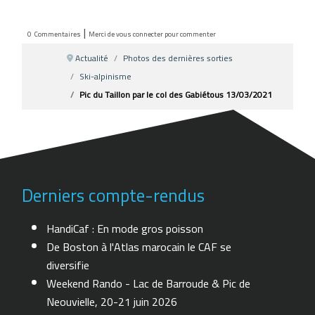
|
0
Commentaires
Merci de vous connecter pour commenter
Actualité
Photos des dernières sorties
Ski-alpinisme
Pic du Taillon par le col des Gabiétous 13/03/2021
Derniers compte-rendus
HandiCaf : En mode gros poisson
De Boston à l'Atlas marocain le CAF se
diversifie
Weekend Rando - Lac de Barroude & Pic de
Neouvielle, 20-21 juin 2026