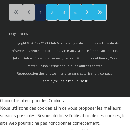
1
2
3
4
Page 1 sur 4
Copyright © 2012-2021 Club Alpin Français de Toulouse - Tous droits
réservés - Crédits photo : Christian Biard, Marie-Hélène Carcanague,
Julien Defois, Alexandra Genesty, Fabien Mitton, Lionel Perrin, Yves
Pfister, Bruno Serraz et quelques autres Cafistes.
Reproduction des photos interdite sans autorisation, contact :
admin@clubalpintoulouse.fr
Choix utilisateur pour les Cookies
Nous utilisons des cookies afin de vous proposer les meilleurs
services possibles. Si vous déclinez l'utilisation de ces cookies, le
site web pourrait ne pas fonctionner correctement.