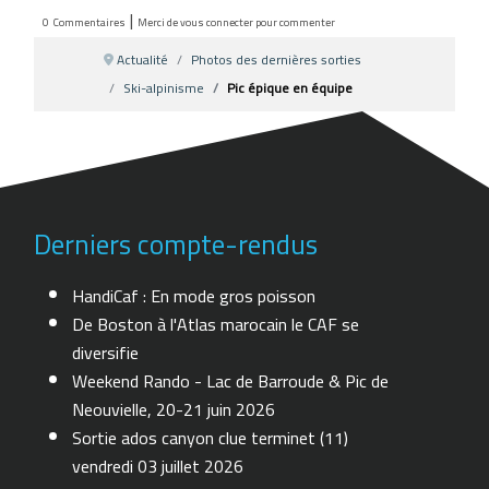
|
0
Commentaires
Merci de vous connecter pour commenter
Actualité
Photos des dernières sorties
Ski-alpinisme
Pic épique en équipe
Derniers compte-rendus
HandiCaf : En mode gros poisson
De Boston à l'Atlas marocain le CAF se
diversifie
Weekend Rando - Lac de Barroude & Pic de
Neouvielle, 20-21 juin 2026
Sortie ados canyon clue terminet (11)
vendredi 03 juillet 2026