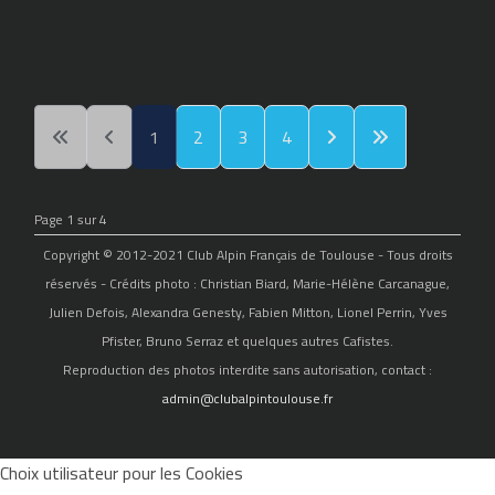
1
2
3
4
Page 1 sur 4
Copyright © 2012-2021 Club Alpin Français de Toulouse - Tous droits
réservés - Crédits photo : Christian Biard, Marie-Hélène Carcanague,
Julien Defois, Alexandra Genesty, Fabien Mitton, Lionel Perrin, Yves
Pfister, Bruno Serraz et quelques autres Cafistes.
Reproduction des photos interdite sans autorisation, contact :
admin@clubalpintoulouse.fr
Choix utilisateur pour les Cookies