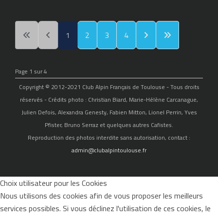
1
2
3
4
Page 1 sur 4
Copyright © 2012-2021 Club Alpin Français de Toulouse - Tous droits
réservés - Crédits photo : Christian Biard, Marie-Hélène Carcanague,
Julien Defois, Alexandra Genesty, Fabien Mitton, Lionel Perrin, Yves
Pfister, Bruno Serraz et quelques autres Cafistes.
Reproduction des photos interdite sans autorisation, contact :
admin@clubalpintoulouse.fr
Choix utilisateur pour les Cookies
Nous utilisons des cookies afin de vous proposer les meilleurs
services possibles. Si vous déclinez l'utilisation de ces cookies, le