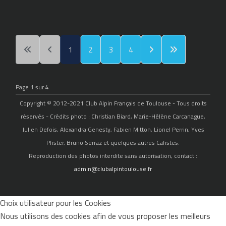
1
2
3
4
Page 1 sur 4
Copyright © 2012-2021 Club Alpin Français de Toulouse - Tous droits
réservés - Crédits photo : Christian Biard, Marie-Hélène Carcanague,
Julien Defois, Alexandra Genesty, Fabien Mitton, Lionel Perrin, Yves
Pfister, Bruno Serraz et quelques autres Cafistes.
Reproduction des photos interdite sans autorisation, contact :
admin@clubalpintoulouse.fr
Choix utilisateur pour les Cookies
Nous utilisons des cookies afin de vous proposer les meilleurs