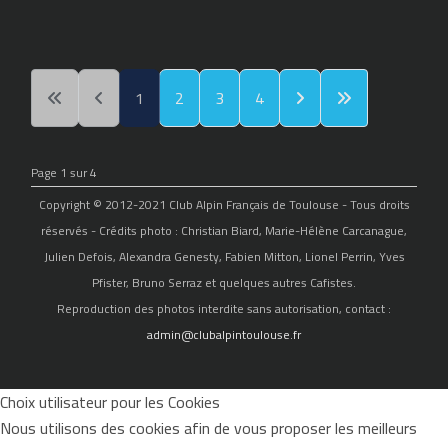
1
2
3
4
Page 1 sur 4
Copyright © 2012-2021 Club Alpin Français de Toulouse - Tous droits
réservés - Crédits photo : Christian Biard, Marie-Hélène Carcanague,
Julien Defois, Alexandra Genesty, Fabien Mitton, Lionel Perrin, Yves
Pfister, Bruno Serraz et quelques autres Cafistes.
Reproduction des photos interdite sans autorisation, contact :
admin@clubalpintoulouse.fr
Choix utilisateur pour les Cookies
Nous utilisons des cookies afin de vous proposer les meilleurs