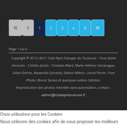
1
2
3
4
Page 1 sur 4
Copyright © 2012-2021 Club Alpin Français de Toulouse - Tous droits
réservés - Crédits photo : Christian Biard, Marie-Hélène Carcanague,
Julien Defois, Alexandra Genesty, Fabien Mitton, Lionel Perrin, Yves
Pfister, Bruno Serraz et quelques autres Cafistes.
Reproduction des photos interdite sans autorisation, contact :
admin@clubalpintoulouse.fr
Choix utilisateur pour les Cookies
Nous utilisons des cookies afin de vous proposer les meilleurs