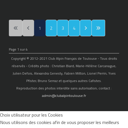
1
2
3
4
Page 1 sur 4
Copyright © 2012-2021 Club Alpin Français de Toulouse - Tous droits
réservés - Crédits photo : Christian Biard, Marie-Hélène Carcanague,
Julien Defois, Alexandra Genesty, Fabien Mitton, Lionel Perrin, Yves
Pfister, Bruno Serraz et quelques autres Cafistes.
Reproduction des photos interdite sans autorisation, contact :
admin@clubalpintoulouse.fr
Choix utilisateur pour les Cookies
Nous utilisons des cookies afin de vous proposer les meilleurs