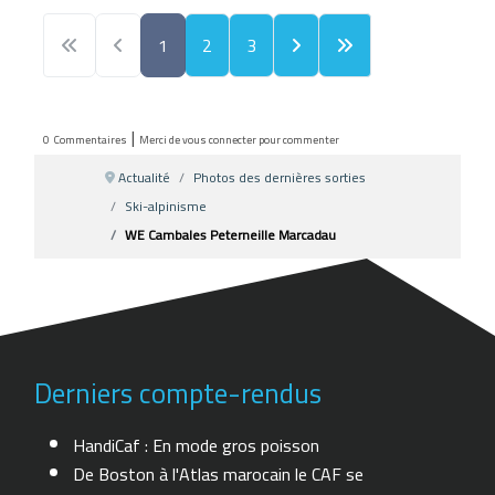
1
2
3
|
0
Commentaires
Merci de vous connecter pour commenter
Actualité
Photos des dernières sorties
Ski-alpinisme
WE Cambales Peterneille Marcadau
Derniers compte-rendus
HandiCaf : En mode gros poisson
De Boston à l'Atlas marocain le CAF se