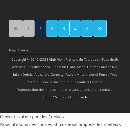
1
2
3
4
Page 1 sur 4
Copyright © 2012-2021 Club Alpin Français de Toulouse - Tous droits
réservés - Crédits photo : Christian Biard, Marie-Hélène Carcanague,
Julien Defois, Alexandra Genesty, Fabien Mitton, Lionel Perrin, Yves
Pfister, Bruno Serraz et quelques autres Cafistes.
Reproduction des photos interdite sans autorisation, contact :
admin@clubalpintoulouse.fr
Choix utilisateur pour les Cookies
Nous utilisons des cookies afin de vous proposer les meilleurs