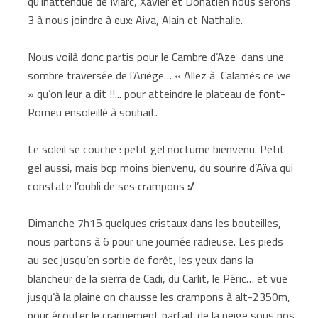
qu’inattendue de Marc, Xavier et Donatien nous serons
3 à nous joindre à eux: Aiva, Alain et Nathalie.
Nous voilà donc partis pour le Cambre d’Aze dans une
sombre traversée de l’Ariège… « Allez à Calamès ce we
» qu’on leur a dit !!... pour atteindre le plateau de font-
Romeu ensoleillé à souhait.
Le soleil se couche : petit gel nocturne bienvenu. Petit
gel aussi, mais bcp moins bienvenu, du sourire d’Aïva qui
constate l’oubli de ses crampons
:/
Dimanche 7h15 quelques cristaux dans les bouteilles,
nous partons à 6 pour une journée radieuse. Les pieds
au sec jusqu’en sortie de forêt, les yeux dans la
blancheur de la sierra de Cadi, du Carlit, le Péric… et vue
jusqu’à la plaine on chausse les crampons à alt-2350m,
pour écouter le craquement parfait de la neige sous nos