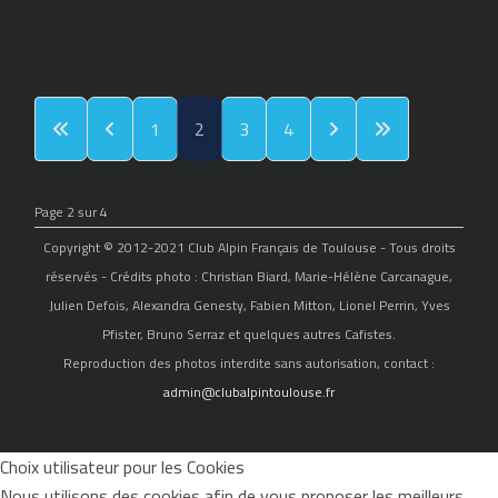
1
2
3
4
Page 2 sur 4
Copyright © 2012-2021 Club Alpin Français de Toulouse - Tous droits
réservés - Crédits photo : Christian Biard, Marie-Hélène Carcanague,
Julien Defois, Alexandra Genesty, Fabien Mitton, Lionel Perrin, Yves
Pfister, Bruno Serraz et quelques autres Cafistes.
Reproduction des photos interdite sans autorisation, contact :
admin@clubalpintoulouse.fr
Choix utilisateur pour les Cookies
Nous utilisons des cookies afin de vous proposer les meilleurs