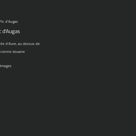
c d'Augas
lée d'Aure, au dessus de
ncienne douane
 Images