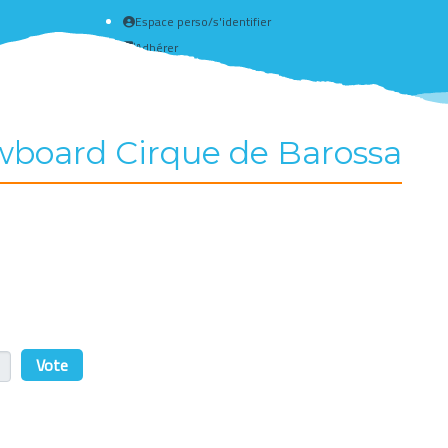
Espace perso/s'identifier
Adhérer
Créer un compte
wboard Cirque de Barossa
r