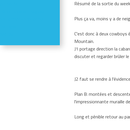
Résumé de la sortie du week 
Activités
Réductions en magasin
Plus ça va, moins y a de nei
Se former - S'informer
Refuges
C'est donc à deux cowboys é
Météo
Mountain.
Webcams
J1 portage direction la cabane
discuter et regarder brûler l
J2 faut se rendre à l'éviden
Plan B: montées et descentes
l'impressionnante muraille d
Long et pénible retour au pa