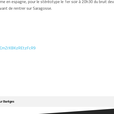
 en espagne, pour le stéréotype le 1er soir à 20h30 du bruit dev
vant de rentrer sur Saragosse.
l/hCmZrXBKzREtzFcR9
ur Barèges