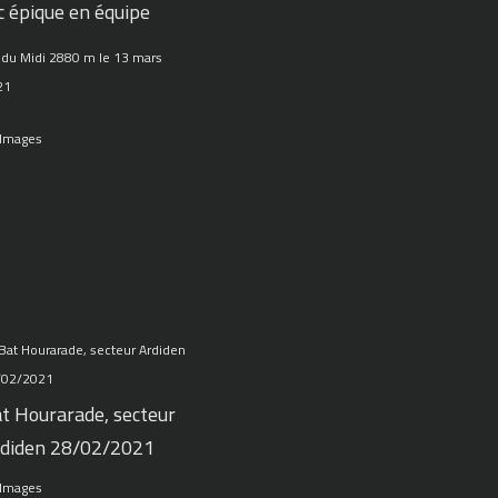
c épique en équipe
 du Midi 2880 m le 13 mars
21
 Images
t Hourarade, secteur
diden 28/02/2021
 Images