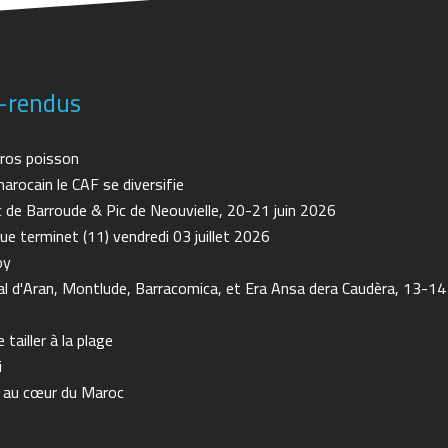
-rendus
ros poisson
arocain le CAF se diversifie
de Barroude & Pic de Neouvielle, 20-21 juin 2026
ue terminet (11) vendredi 03 juillet 2026
oy
 d'Aran, Montlude, Barracomica, et Era Ansa dera Caudèra, 13-14
tailler à la plage
i
n au cœur du Maroc