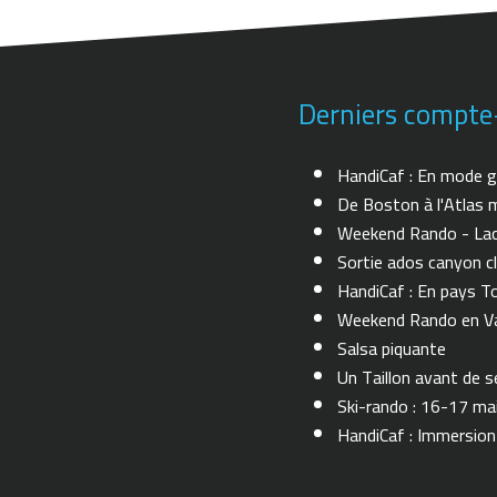
Derniers compte
HandiCaf : En mode g
De Boston à l'Atlas m
Weekend Rando - Lac 
Sortie ados canyon cl
HandiCaf : En pays T
Weekend Rando en Val
Salsa piquante
Un Taillon avant de se 
Ski-rando : 16-17 ma
HandiCaf : Immersio