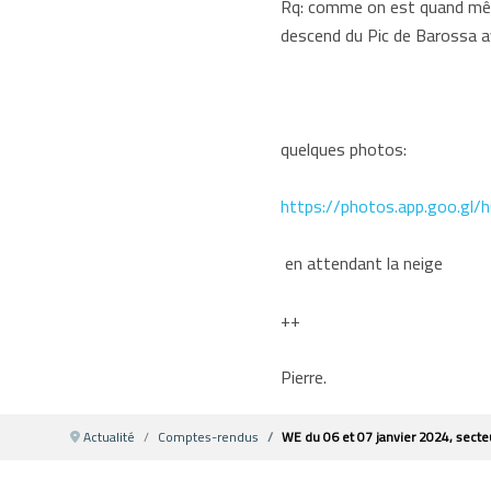
Rq: comme on est quand même
descend du Pic de Barossa a
quelques photos:
https://photos.app.goo.g
en attendant la neige
++
Pierre.
Actualité
Comptes-rendus
WE du 06 et 07 janvier 2024, secte