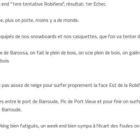
end "1ere tentative Robiñera", résultat: 1er Echec.
ge, plus on porte, moins y a de monde.
quipés de nos snowboards et nos casquettes, que l'on va tenter de
 de Barossa, on fait le plein de bois, on scie plein de bois, on galèr
e bois
ce pas assez de neige pour surfer proprement la face Est de la Robiñ
 entre le port de Barroude, Pic de Port Vieux et pour finir on surfe
e Barroude.
rking bien fatigués, un week end bien sympa à l'écart des foules on 