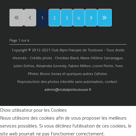
1
2
3
4
Page 1 sur 4
Copyright © 2012-2021 Club Alpin Français de Toulouse - Tous droits
réservés - Crédits photo : Christian Biard, Marie-Hélène Carcanague,
Julien Defois, Alexandra Genesty, Fabien Mitton, Lionel Perrin, Yves
Pfister, Bruno Serraz et quelques autres Cafistes.
Reproduction des photos interdite sans autorisation, contact :
admin@clubalpintoulouse.fr
Choix utilisateur pour les Cookies
Nous utilisons des cookies afin de vous proposer les meilleurs
services possibles. Si vous déclinez l'utilisation de ces cookies, le
site web pourrait ne pas fonctionner correctement.