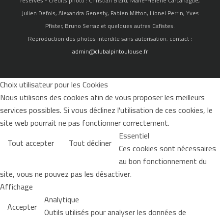
réservés - Crédits photo : Christian Biard, Marie-Hélène Carcanague,
Julien Defois, Alexandra Genesty, Fabien Mitton, Lionel Perrin, Yves
Pfister, Bruno Serraz et quelques autres Cafistes.
Reproduction des photos interdite sans autorisation, contact :
admin@clubalpintoulouse.fr
Choix utilisateur pour les Cookies
Nous utilisons des cookies afin de vous proposer les meilleurs
services possibles. Si vous déclinez l'utilisation de ces cookies, le
site web pourrait ne pas fonctionner correctement.
Essentiel
Tout accepter
Tout décliner
Ces cookies sont nécessaires
au bon fonctionnement du
site, vous ne pouvez pas les désactiver.
Affichage
Analytique
Accepter
Outils utilisés pour analyser les données de