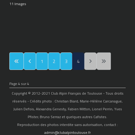
11 Images
1
2
3
4
Page 4 sur 4
Copyright © 2012-2021 Club Alpin Français de Toulouse - Tous droits
réservés - Crédits photo : Christian Biard, Marie-Hélène Carcanague,
Julien Defois, Alexandra Genesty, Fabien Mitton, Lionel Perrin, Yves
Pfister, Bruno Serraz et quelques autres Cafistes.
Reproduction des photos interdite sans autorisation, contact :
admin@clubalpintoulouse.fr