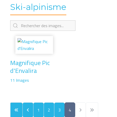
Ski-alpinisme
Magnifique Pic
d'Envalira
11 Images
1
2
3
4