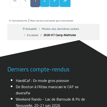
1
2
|
0
Commentaires
Merci de vous connecter pour commenter
Actualité
Photos des dernières sorties
Escalade
2020-07 Camp Ailefroide
Derniers compte-rendus
HandiCaf : En mode gros poisson
De Boston à l'Atlas marocain le CAF se
diversifie
Weekend Rando - Lac de Barroude & Pic de
Neouvielle, 20-21 juin 2026