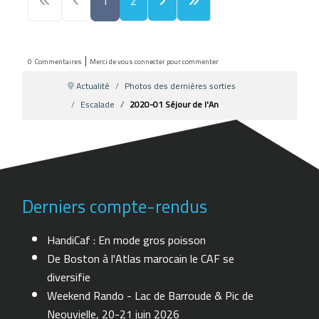
1
2
|
0
Commentaires
Merci de vous connecter pour commenter
Actualité
Photos des dernières sorties
Escalade
2020-01 Séjour de l'An
Derniers compte-rendus
HandiCaf : En mode gros poisson
De Boston à l'Atlas marocain le CAF se
diversifie
Weekend Rando - Lac de Barroude & Pic de
Neouvielle, 20-21 juin 2026