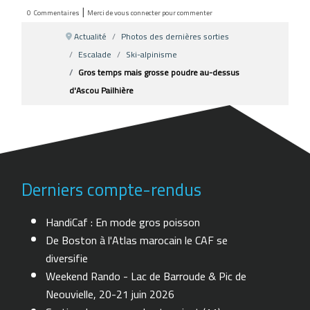
|
0
Commentaires
Merci de vous connecter pour commenter
Actualité
Photos des dernières sorties
Escalade
Ski-alpinisme
Gros temps mais grosse poudre au-dessus
d'Ascou Pailhière
Derniers compte-rendus
HandiCaf : En mode gros poisson
De Boston à l'Atlas marocain le CAF se
diversifie
Weekend Rando - Lac de Barroude & Pic de
Neouvielle, 20-21 juin 2026