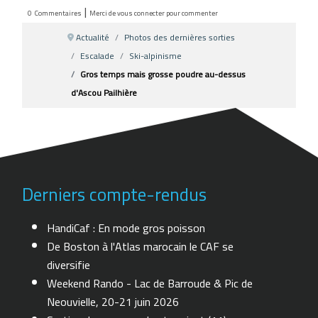
|
0
Commentaires
Merci de vous connecter pour commenter
Actualité
Photos des dernières sorties
Escalade
Ski-alpinisme
Gros temps mais grosse poudre au-dessus
d'Ascou Pailhière
Derniers compte-rendus
HandiCaf : En mode gros poisson
De Boston à l'Atlas marocain le CAF se
diversifie
Weekend Rando - Lac de Barroude & Pic de
Neouvielle, 20-21 juin 2026