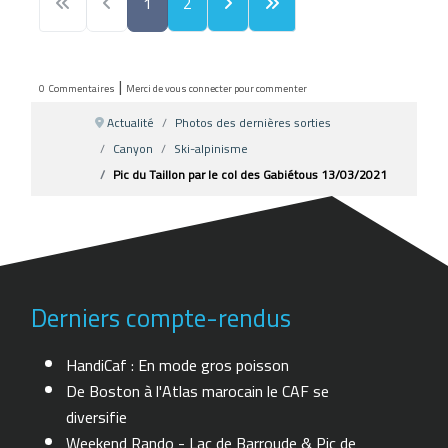
1
2
|
0
Commentaires
Merci de vous connecter pour commenter
Actualité
Photos des dernières sorties
Canyon
Ski-alpinisme
Pic du Taillon par le col des Gabiétous 13/03/2021
Derniers compte-rendus
HandiCaf : En mode gros poisson
De Boston à l'Atlas marocain le CAF se
diversifie
Weekend Rando - Lac de Barroude & Pic de