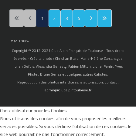
1
2
3
4
Page 1 sur 4
Copyright © 2012-2021 Club Alpin Français de Toulouse - Tous droits
réservés - Crédits photo : Christian Biard, Marie-Hélène Carcanague,
Julien Defois, Alexandra Genesty, Fabien Mitton, Lionel Perrin, Yves
Pfister, Bruno Serraz et quelques autres Cafistes.
Reproduction des photos interdite sans autorisation, contact :
admin@clubalpintoulouse.fr
Choix utilisateur pour les Cookies
Nous utilisons des cookies afin de vous proposer les meilleurs
services possibles. Si vous déclinez l'utilisation de ces cookies, le
site web pourrait ne pas fonctionner correctement.