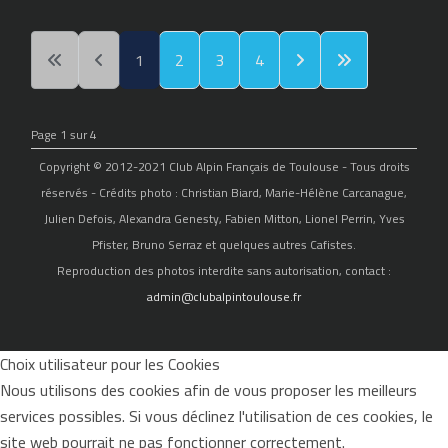
1
2
3
4
Page 1 sur 4
Copyright © 2012-2021 Club Alpin Français de Toulouse - Tous droits
réservés - Crédits photo : Christian Biard, Marie-Hélène Carcanague,
Julien Defois, Alexandra Genesty, Fabien Mitton, Lionel Perrin, Yves
Pfister, Bruno Serraz et quelques autres Cafistes.
Reproduction des photos interdite sans autorisation, contact :
admin@clubalpintoulouse.fr
Choix utilisateur pour les Cookies
Nous utilisons des cookies afin de vous proposer les meilleurs
services possibles. Si vous déclinez l'utilisation de ces cookies, le
site web pourrait ne pas fonctionner correctement.