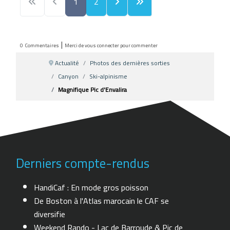
1
2
|
0
Commentaires
Merci de vous connecter pour commenter
Actualité
Photos des dernières sorties
Canyon
Ski-alpinisme
Magnifique Pic d'Envalira
Derniers compte-rendus
HandiCaf : En mode gros poisson
De Boston à l'Atlas marocain le CAF se
diversifie
Weekend Rando - Lac de Barroude & Pic de