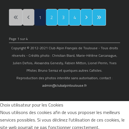
1
2
3
4
Page 1 sur 4
Copyright © 2012-2021 Club Alpin Français de Toulouse - Tous droits
réservés - Crédits photo : Christian Biard, Marie-Hélène Carcanague,
Julien Defois, Alexandra Genesty, Fabien Mitton, Lionel Perrin, Yves
Pfister, Bruno Serraz et quelques autres Cafistes.
Reproduction des photos interdite sans autorisation, contact :
admin@clubalpintoulouse.fr
Choix utilisateur pour les Cookies
Nous utilisons des cookies afin de vous proposer les meilleurs
services possibles. Si vous déclinez l'utilisation de ces cookies, le
site web pourrait ne pas fonctionner correctement.