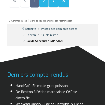
1
2
|
0
Commentaires
Merci de vous connecter pour commenter
Actualité
Photos des dernières sorties
Canyon
Ski-alpinisme
Col de Sencours 16/01/2023
Derniers compte-rendus
HandiCaf : En mode gros poisson
De Boston à l'Atlas marocain le CAF se
diversifie
Weekend Rando - Lac de Barroude & Pic de