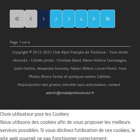
1
2
3
4
Page 1 sur 4
Copyright © 2012-2021 Club Alpin Français de Toulouse - Tous droits
réservés - Crédits photo : Christian Biard, Marie-Hélène Carcanague,
Julien Defois, Alexandra Genesty, Fabien Mitton, Lionel Perrin, Yves
Pfister, Bruno Serraz et quelques autres Cafistes.
Reproduction des photos interdite sans autorisation, contact :
admin@clubalpintoulouse.fr
Choix utilisateur pour les Cookies
Nous utilisons des cookies afin de vous proposer les meilleurs
services possibles. Si vous déclinez l'utilisation de ces cookies, le
site web pourrait ne pas fonctionner correctement.