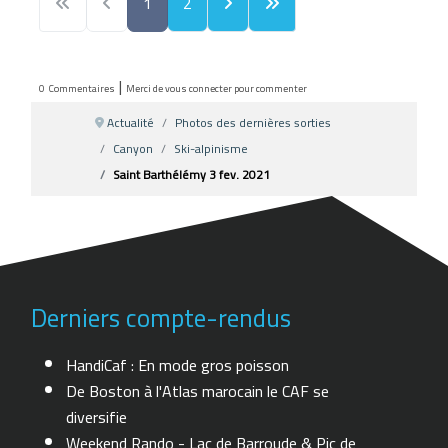
1
2
|
0
Commentaires
Merci de vous connecter pour commenter
Actualité
Photos des dernières sorties
Canyon
Ski-alpinisme
Saint Barthélémy 3 fev. 2021
Derniers compte-rendus
HandiCaf : En mode gros poisson
De Boston à l'Atlas marocain le CAF se
diversifie
Weekend Rando - Lac de Barroude & Pic de