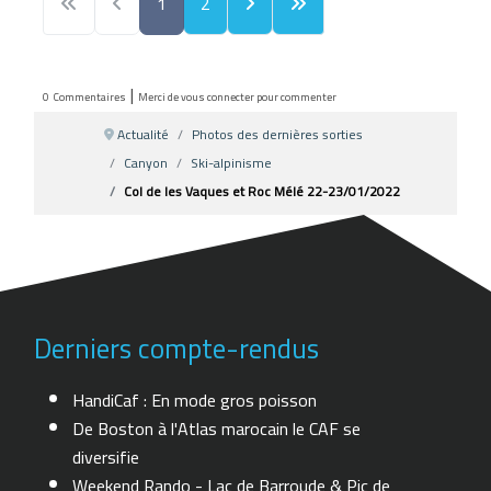
1
2
|
0
Commentaires
Merci de vous connecter pour commenter
Actualité
Photos des dernières sorties
Canyon
Ski-alpinisme
Col de les Vaques et Roc Mélé 22-23/01/2022
Derniers compte-rendus
HandiCaf : En mode gros poisson
De Boston à l'Atlas marocain le CAF se
diversifie
Weekend Rando - Lac de Barroude & Pic de