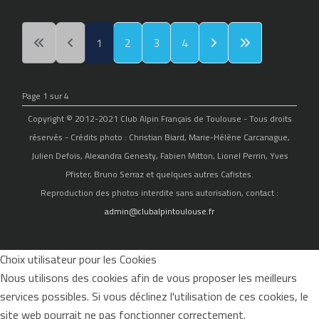
1
2
3
4
Page 1 sur 4
Copyright © 2012-2021 Club Alpin Français de Toulouse - Tous droits
réservés - Crédits photo : Christian Biard, Marie-Hélène Carcanague,
Julien Defois, Alexandra Genesty, Fabien Mitton, Lionel Perrin, Yves
Pfister, Bruno Serraz et quelques autres Cafistes.
Reproduction des photos interdite sans autorisation, contact :
admin@clubalpintoulouse.fr
Choix utilisateur pour les Cookies
Nous utilisons des cookies afin de vous proposer les meilleurs
services possibles. Si vous déclinez l'utilisation de ces cookies, le
site web pourrait ne pas fonctionner correctement.