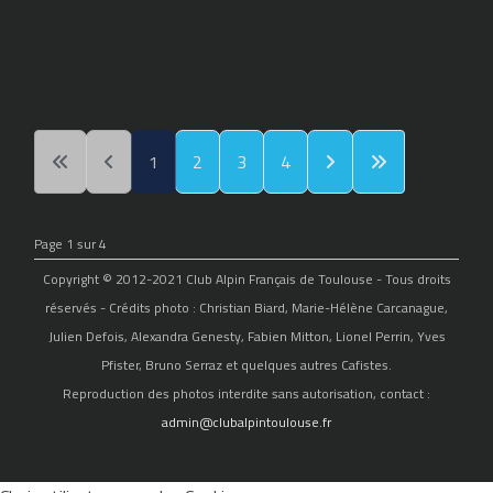
1
2
3
4
Page 1 sur 4
Copyright © 2012-2021 Club Alpin Français de Toulouse - Tous droits
réservés - Crédits photo : Christian Biard, Marie-Hélène Carcanague,
Julien Defois, Alexandra Genesty, Fabien Mitton, Lionel Perrin, Yves
Pfister, Bruno Serraz et quelques autres Cafistes.
Reproduction des photos interdite sans autorisation, contact :
admin@clubalpintoulouse.fr