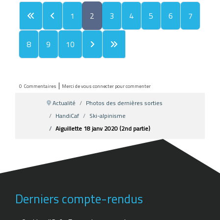
1
2
3
4
5
6
7
8
9
10
|
0
Commentaires
Merci de vous connecter pour commenter
Actualité
Photos des dernières sorties
HandiCaf
Ski-alpinisme
Aiguillette 18 janv 2020 (2nd partie)
Derniers compte-rendus