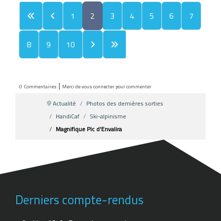
1
2
3
4
5
6
7
8
9
10
|
0
Commentaires
Merci de vous connecter pour commenter
Actualité
Photos des dernières sorties
HandiCaf
Ski-alpinisme
Magnifique Pic d'Envalira
Derniers compte-rendus