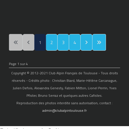
1
2
3
4
Page 1 sur 4
Copyright © 2012-2021 Club Alpin Français de Toulouse - Tous droits
réservés - Crédits photo : Christian Biard, Marie-Hélène Carcanague,
Julien Defois, Alexandra Genesty, Fabien Mitton, Lionel Perrin, Yves
Pfister, Bruno Serraz et quelques autres Cafistes.
Reproduction des photos interdite sans autorisation, contact :
admin@clubalpintoulouse.fr