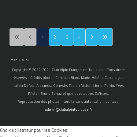
1
2
3
4
Page 1 sur 4
Copyright © 2012-2021 Club Alpin Français de Toulouse - Tous droits
réservés - Crédits photo : Christian Biard, Marie-Hélène Carcanague,
Julien Defois, Alexandra Genesty, Fabien Mitton, Lionel Perrin, Yves
Pfister, Bruno Serraz et quelques autres Cafistes.
Reproduction des photos interdite sans autorisation, contact :
admin@clubalpintoulouse.fr
Choix utilisateur pour les Cookies