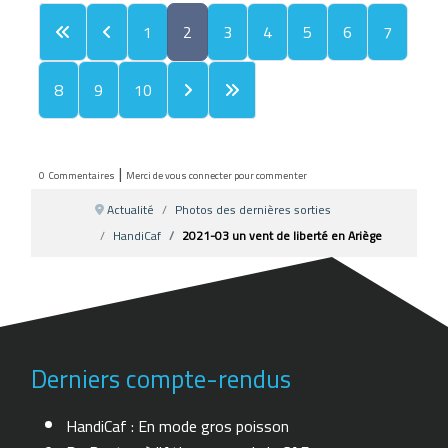
1
2
3
4
5
6
7
8
9
10
|
0
Commentaires
Merci de vous connecter pour commenter
Actualité
Photos des dernières sorties
HandiCaf
2021-03 un vent de liberté en Ariège
Derniers compte-rendus
HandiCaf : En mode gros poisson