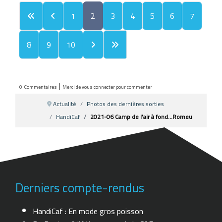
1
2
3
4
5
6
7
8
9
10
|
0
Commentaires
Merci de vous connecter pour commenter
Actualité
Photos des dernières sorties
HandiCaf
2021-06 Camp de l'air à fond...Romeu
Derniers compte-rendus
HandiCaf : En mode gros poisson