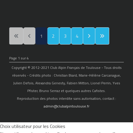
1
2
3
4
Page 1 sur 4
Copyright © 2012-2021 Club Alpin Français de Toulouse - Tous droits
réservés - Crédits photo : Christian Biard, Marie-Hélène Carcanague,
Julien Defois, Alexandra Genesty, Fabien Mitton, Lionel Perrin, Yves
Pfister, Bruno Serraz et quelques autres Cafistes.
Reproduction des photos interdite sans autorisation, contact :
admin@clubalpintoulouse.fr
Choix utilisateur pour les Cookies