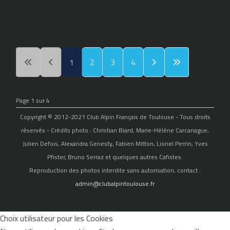
1
2
3
4
Page 1 sur 4
Copyright © 2012-2021 Club Alpin Français de Toulouse - Tous droits
réservés - Crédits photo : Christian Biard, Marie-Hélène Carcanague,
Julien Defois, Alexandra Genesty, Fabien Mitton, Lionel Perrin, Yves
Pfister, Bruno Serraz et quelques autres Cafistes.
Reproduction des photos interdite sans autorisation, contact :
admin@clubalpintoulouse.fr
Choix utilisateur pour les Cookies