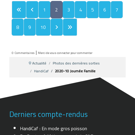
1
2
3
4
5
6
7
8
9
10
|
0
Commentaires
Merci de vous connecter pour commenter
Actualité
Photos des dernières sorties
HandiCaf
2020-10 Journée Famille
Derniers compte-rendus
HandiCaf : En mode gros poisson