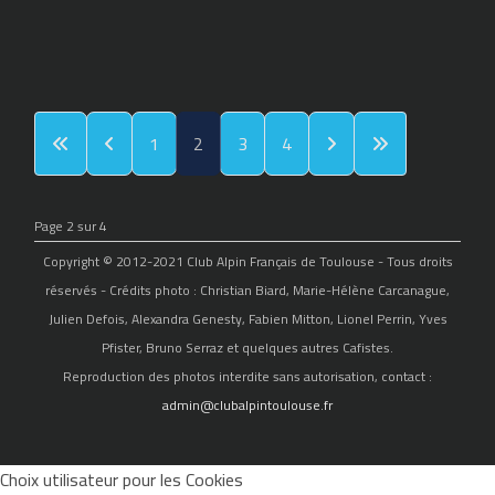
1
2
3
4
Page 2 sur 4
Copyright © 2012-2021 Club Alpin Français de Toulouse - Tous droits
réservés - Crédits photo : Christian Biard, Marie-Hélène Carcanague,
Julien Defois, Alexandra Genesty, Fabien Mitton, Lionel Perrin, Yves
Pfister, Bruno Serraz et quelques autres Cafistes.
Reproduction des photos interdite sans autorisation, contact :
admin@clubalpintoulouse.fr
Choix utilisateur pour les Cookies