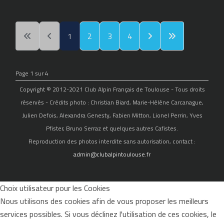
1
2
3
4
Page 1 sur 4
Copyright © 2012-2021 Club Alpin Français de Toulouse - Tous droits
réservés - Crédits photo : Christian Biard, Marie-Hélène Carcanague,
Julien Defois, Alexandra Genesty, Fabien Mitton, Lionel Perrin, Yves
Pfister, Bruno Serraz et quelques autres Cafistes.
Reproduction des photos interdite sans autorisation, contact :
admin@clubalpintoulouse.fr
Choix utilisateur pour les Cookies
Nous utilisons des cookies afin de vous proposer les meilleurs
services possibles. Si vous déclinez l'utilisation de ces cookies, le